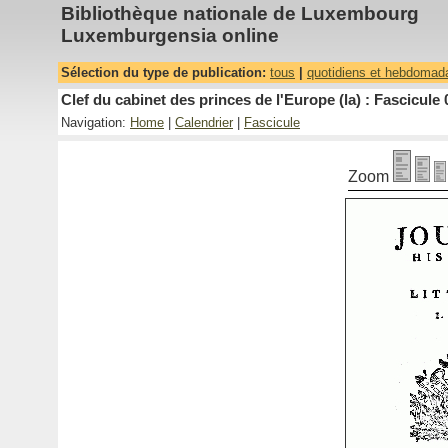
Bibliothèque nationale de Luxembourg
Luxemburgensia online
Sélection du type de publication:
tous
|
quotidiens et hebdomad
Clef du cabinet des princes de l'Europe (la) : Fascicule 
Navigation:
Home
|
Calendrier
|
Fascicule
Zoom