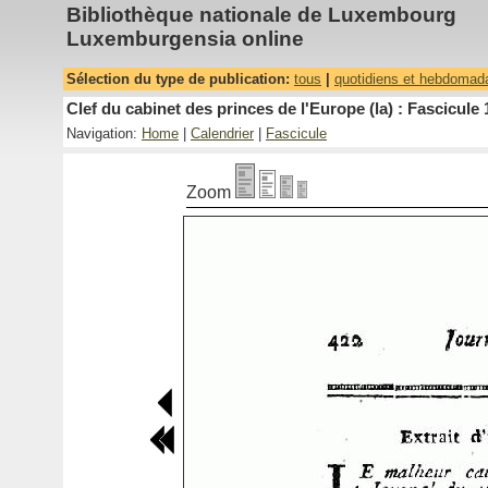
Bibliothèque nationale de Luxembourg
Luxemburgensia online
Sélection du type de publication:
tous
|
quotidiens et hebdomad
Clef du cabinet des princes de l'Europe (la) : Fascicule 
Navigation:
Home
|
Calendrier
|
Fascicule
Zoom