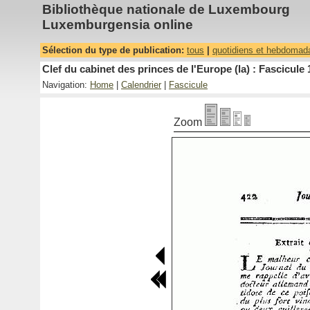
Bibliothèque nationale de Luxembourg
Luxemburgensia online
Sélection du type de publication:
tous
|
quotidiens et hebdomad
Clef du cabinet des princes de l'Europe (la) : Fascicule 
Navigation:
Home
|
Calendrier
|
Fascicule
Zoom