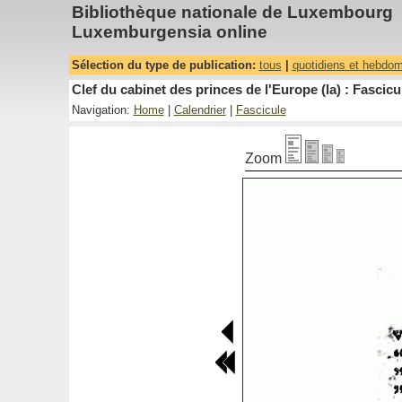
Bibliothèque nationale de Luxembourg
Luxemburgensia online
Sélection du type de publication:
tous
|
quotidiens et hebdo
Clef du cabinet des princes de l'Europe (la) : Fascicu
Navigation:
Home
|
Calendrier
|
Fascicule
Zoom