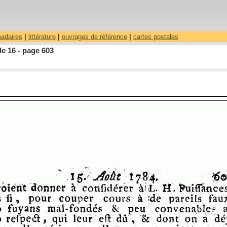
madaires
|
littérature
|
ouvrages de référence
|
cartes postales
le 16 - page 603