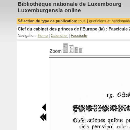
Bibliothèque nationale de Luxembourg
Luxemburgensia online
Sélection du type de publication:
tous
|
quotidiens et hebdomad
Clef du cabinet des princes de l'Europe (la) : Fascicule 
Navigation:
Home
|
Calendrier
|
Fascicule
Zoom