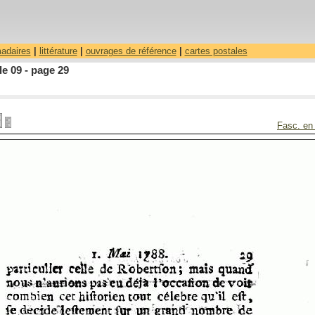
madaires
|
littérature
|
ouvrages de référence
|
cartes postales
le 09 - page 29
Fasc. en