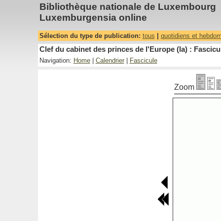
Bibliothèque nationale de Luxembourg
Luxemburgensia online
Sélection du type de publication:
tous
|
quotidiens et hebdo
Clef du cabinet des princes de l'Europe (la) : Fascicu
Navigation:
Home
|
Calendrier
|
Fascicule
Zoom