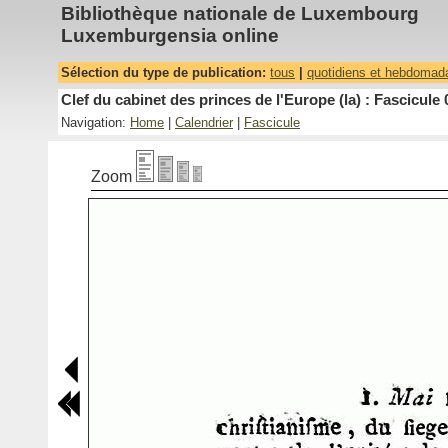
Bibliothèque nationale de Luxembourg
Luxemburgensia online
Sélection du type de publication:
tous
|
quotidiens et hebdomad
Clef du cabinet des princes de l'Europe (la) : Fascicule 
Navigation:
Home
|
Calendrier
|
Fascicule
Zoom