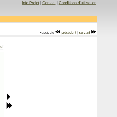
Info Projet
|
Contact
|
Conditions d'utilisation
Fascicule
précédent
|
suivant
pdf