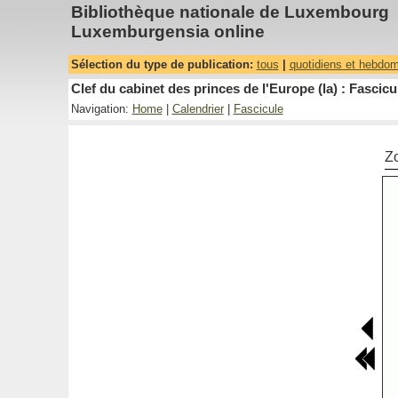
Bibliothèque nationale de Luxembourg
Luxemburgensia online
Sélection du type de publication:
tous
|
quotidiens et hebdo
Clef du cabinet des princes de l'Europe (la) : Fascicu
Navigation:
Home
|
Calendrier
|
Fascicule
Z