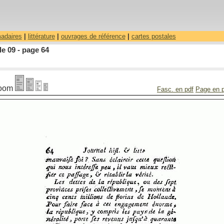
madaires
|
littérature
|
ouvrages de référence
|
cartes postales
le 09 - page 64
oom
Fasc. en pdf
Page en 