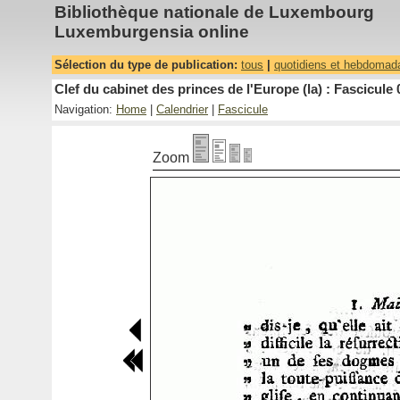
Bibliothèque nationale de Luxembourg
Luxemburgensia online
Sélection du type de publication:
tous
|
quotidiens et hebdomad
Clef du cabinet des princes de l'Europe (la) : Fascicule 
Navigation:
Home
|
Calendrier
|
Fascicule
Zoom