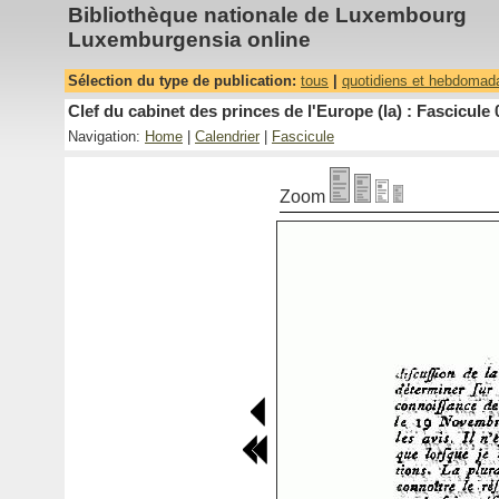
Bibliothèque nationale de Luxembourg
Luxemburgensia online
Sélection du type de publication:
tous
|
quotidiens et hebdomad
Clef du cabinet des princes de l'Europe (la) : Fascicule 
Navigation:
Home
|
Calendrier
|
Fascicule
Zoom