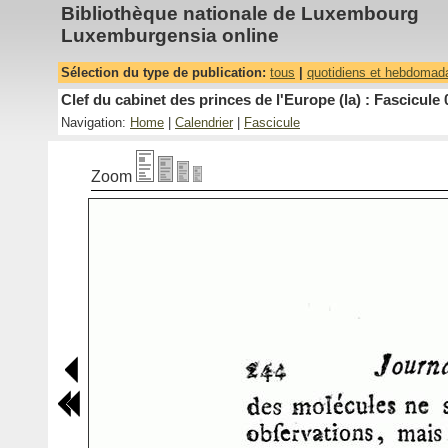
Bibliothèque nationale de Luxembourg
Luxemburgensia online
Sélection du type de publication:
tous
|
quotidiens et hebdomad
Clef du cabinet des princes de l'Europe (la) : Fascicule 
Navigation:
Home
|
Calendrier
|
Fascicule
Zoom