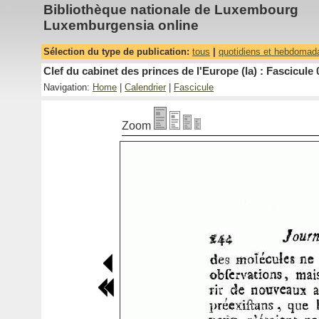
Bibliothèque nationale de Luxembourg
Luxemburgensia online
Sélection du type de publication:
tous
|
quotidiens et hebdomad
Clef du cabinet des princes de l'Europe (la) : Fascicule 
Navigation:
Home
|
Calendrier
|
Fascicule
Zoom