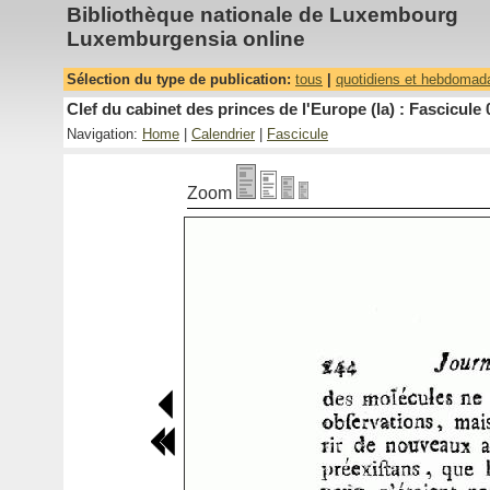
Bibliothèque nationale de Luxembourg
Luxemburgensia online
Sélection du type de publication:
tous
|
quotidiens et hebdomad
Clef du cabinet des princes de l'Europe (la) : Fascicule 
Navigation:
Home
|
Calendrier
|
Fascicule
Zoom