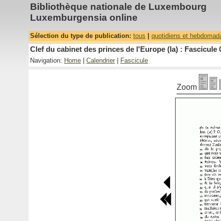
Bibliothèque nationale de Luxembourg
Luxemburgensia online
Sélection du type de publication:
tous
|
quotidiens et hebdomad
Clef du cabinet des princes de l'Europe (la) : Fascicule 
Navigation:
Home
|
Calendrier
|
Fascicule
Zoom