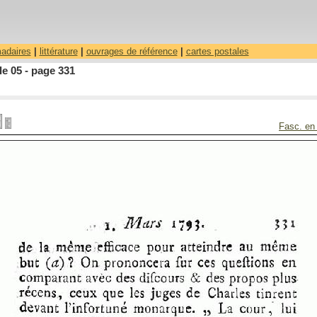
madaires
|
littérature
|
ouvrages de référence
|
cartes postales
le 05 - page 331
Fasc. en