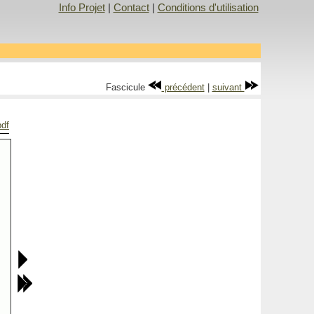
Info Projet
|
Contact
|
Conditions d'utilisation
Fascicule
précédent
|
suivant
pdf