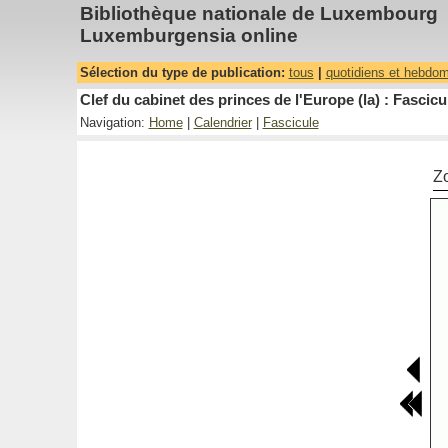
Bibliothèque nationale de Luxembourg
Luxemburgensia online
Sélection du type de publication:
tous
|
quotidiens et hebdo
Clef du cabinet des princes de l'Europe (la) : Fascicu
Navigation:
Home
|
Calendrier
|
Fascicule
Z