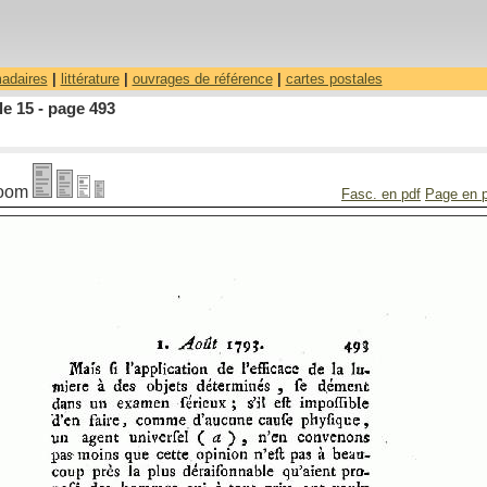
madaires
|
littérature
|
ouvrages de référence
|
cartes postales
le 15 - page 493
oom
Fasc. en pdf
Page en 