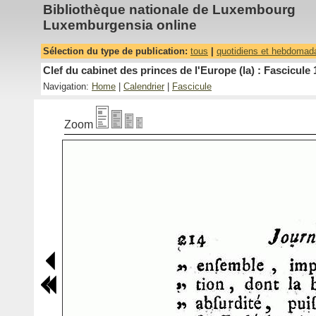
Bibliothèque nationale de Luxembourg
Luxemburgensia online
Sélection du type de publication:
tous
|
quotidiens et hebdomad
Clef du cabinet des princes de l'Europe (la) : Fascicule 
Navigation:
Home
|
Calendrier
|
Fascicule
Zoom