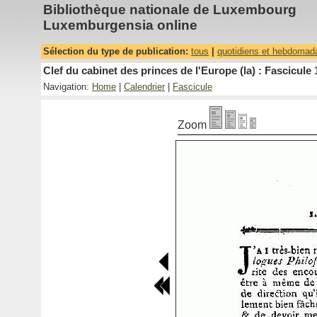
Bibliothèque nationale de Luxembourg
Luxemburgensia online
Sélection du type de publication:
tous
|
quotidiens et hebdomad
Clef du cabinet des princes de l'Europe (la) : Fascicule 
Navigation:
Home
|
Calendrier
|
Fascicule
Zoom