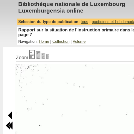
Bibliothèque nationale de Luxembourg
Luxemburgensia online
Sélection du type de publication:
tous
|
quotidiens et hebdomad
Rapport sur la situation de l'instruction primaire dan
page 7
Navigation:
Home
|
Collection
|
Volume
Zoom