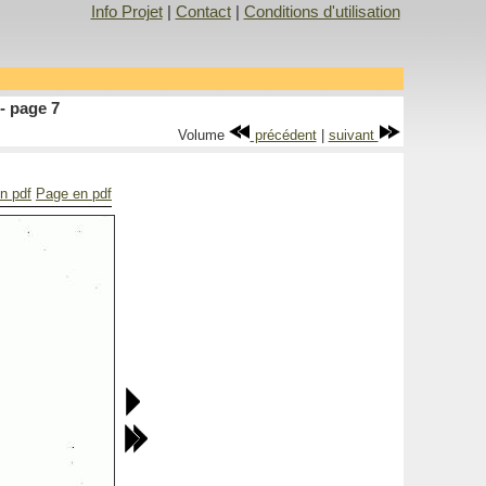
Info Projet
|
Contact
|
Conditions d'utilisation
- page 7
Volume
précédent
|
suivant
en pdf
Page en pdf