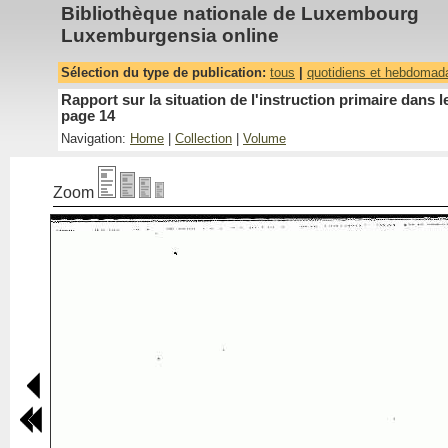
Bibliothèque nationale de Luxembourg
Luxemburgensia online
Sélection du type de publication:
tous
|
quotidiens et hebdomad
Rapport sur la situation de l'instruction primaire dan
page 14
Navigation:
Home
|
Collection
|
Volume
Zoom