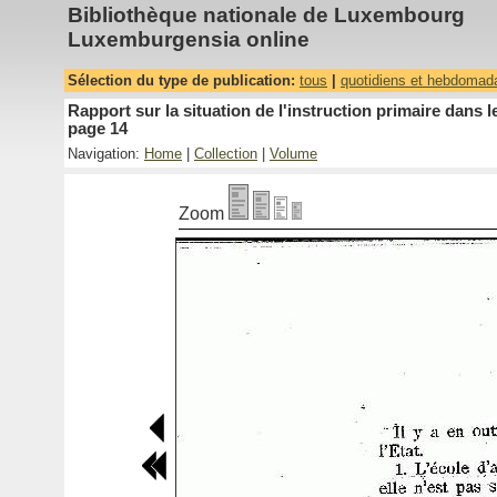
Bibliothèque nationale de Luxembourg
Luxemburgensia online
Sélection du type de publication:
tous
|
quotidiens et hebdomad
Rapport sur la situation de l'instruction primaire dan
page 14
Navigation:
Home
|
Collection
|
Volume
Zoom