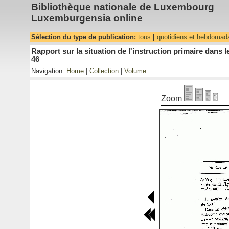
Bibliothèque nationale de Luxembourg
Luxemburgensia online
Sélection du type de publication:
tous
|
quotidiens et hebdomad
Rapport sur la situation de l'instruction primaire dan
46
Navigation:
Home
|
Collection
|
Volume
Zoom