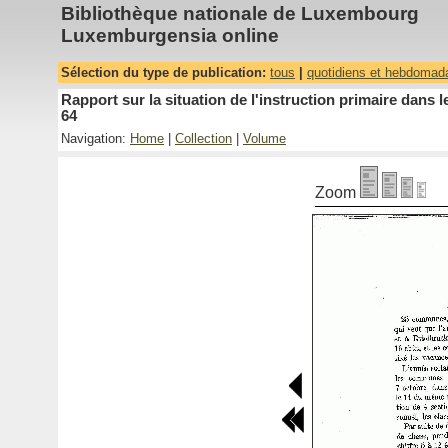
Bibliothèque nationale de Luxembourg
Luxemburgensia online
Sélection du type de publication:
tous
|
quotidiens et hebdomad
Rapport sur la situation de l'instruction primaire dan
64
Navigation:
Home
|
Collection
|
Volume
Zoom