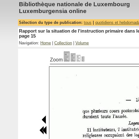
Bibliothèque nationale de Luxembourg
Luxemburgensia online
Sélection du type de publication:
tous
|
quotidiens et hebdomad
Rapport sur la situation de l'instruction primaire dan
page 15
Navigation:
Home
|
Collection
|
Volume
Zoom