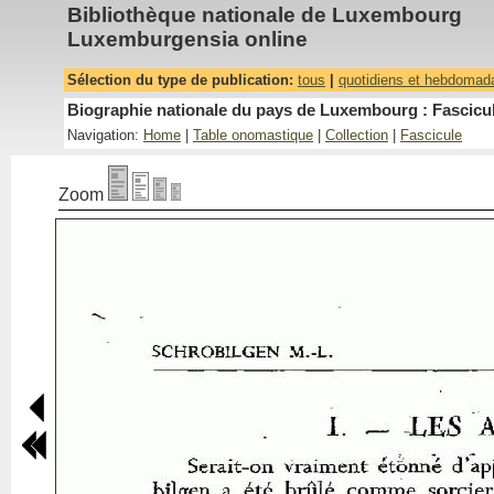
Bibliothèque nationale de Luxembourg
Luxemburgensia online
Sélection du type de publication:
tous
|
quotidiens et hebdomad
Biographie nationale du pays de Luxembourg : Fascicul
Navigation:
Home
|
Table onomastique
|
Collection
|
Fascicule
Zoom