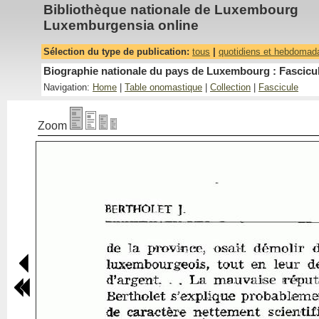
Bibliothèque nationale de Luxembourg
Luxemburgensia online
Sélection du type de publication:
tous
|
quotidiens et hebdomad
Biographie nationale du pays de Luxembourg : Fascicul
Navigation:
Home
|
Table onomastique
|
Collection
|
Fascicule
Zoom