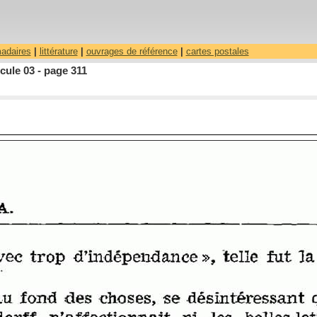
madaires
|
littérature
|
ouvrages de référence
|
cartes postales
ule 03 - page 311