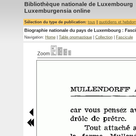
Bibliothèque nationale de Luxembourg
Luxemburgensia online
Sélection du type de publication:
tous
|
quotidiens et hebdo
Biographie nationale du pays de Luxembourg : Fascic
Navigation:
Home
|
Table onomastique
|
Collection
|
Fascicule
Zoom