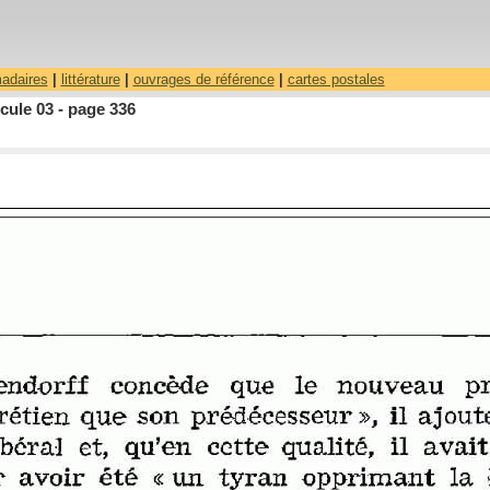
madaires
|
littérature
|
ouvrages de référence
|
cartes postales
cule 03 - page 336