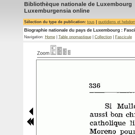
Bibliothèque nationale de Luxembourg
Luxemburgensia online
Sélection du type de publication:
tous
|
quotidiens et hebdo
Biographie nationale du pays de Luxembourg : Fasci
Navigation:
Home
|
Table onomastique
|
Collection
|
Fascicule
Zoom