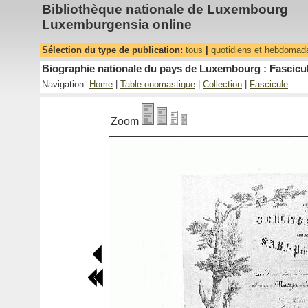
Bibliothèque nationale de Luxembourg
Luxemburgensia online
Sélection du type de publication:
tous
|
quotidiens et hebdomad
Biographie nationale du pays de Luxembourg : Fascicul
Navigation:
Home
|
Table onomastique
|
Collection
|
Fascicule
Zoom