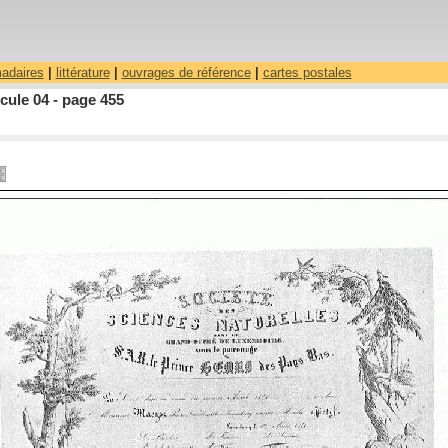
madaires
|
littérature
|
ouvrages de référence
|
cartes postales
cule 04 - page 455