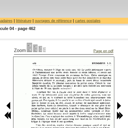
madaires
|
littérature
|
ouvrages de référence
|
cartes postales
cule 04 - page 462
Zoom
Page en pdf