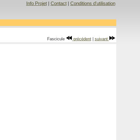
Info Projet
|
Contact
|
Conditions d'utilisation
Fascicule
précédent
|
suivant