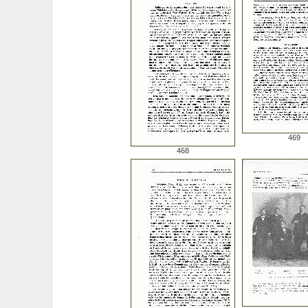
469
468