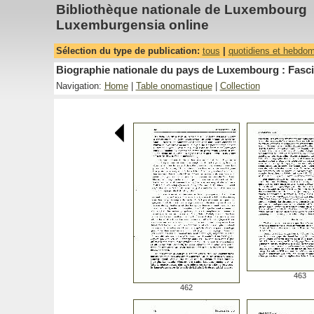
Bibliothèque nationale de Luxembourg
Luxemburgensia online
Sélection du type de publication:
tous
|
quotidiens et hebdo
Biographie nationale du pays de Luxembourg : Fasci
Navigation:
Home
|
Table onomastique
|
Collection
463
462