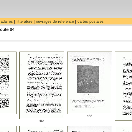
madaires
|
littérature
|
ouvrages de référence
|
cartes postales
cule 04
465
464