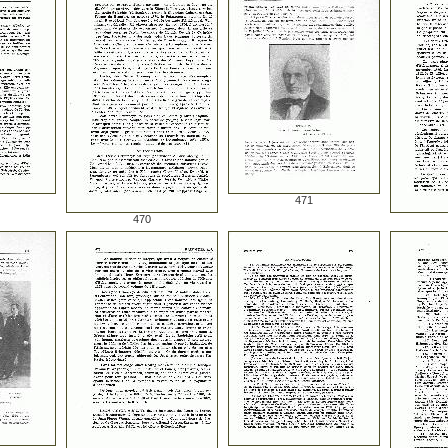
471
470