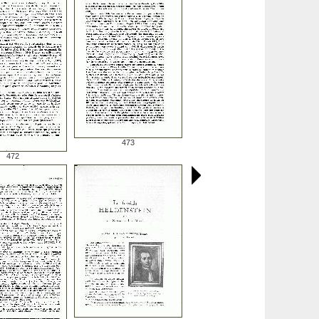
473
472