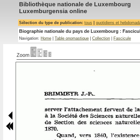
Bibliothèque nationale de Luxembourg
Luxemburgensia online
Sélection du type de publication:
tous
|
quotidiens et hebdomad
Biographie nationale du pays de Luxembourg : Fascicul
Navigation:
Home
|
Table onomastique
|
Collection
|
Fascicule
Zoom