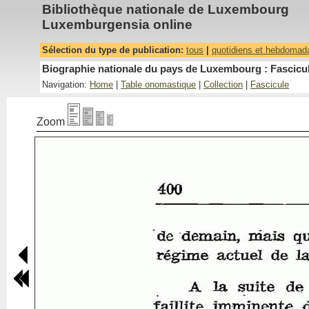
Bibliothèque nationale de Luxembourg
Luxemburgensia online
Sélection du type de publication:
tous
|
quotidiens et hebdomad
Biographie nationale du pays de Luxembourg : Fascicul
Navigation:
Home
|
Table onomastique
|
Collection
|
Fascicule
Zoom