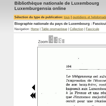
Bibliothèque nationale de Luxembourg
Luxemburgensia online
Sélection du type de publication:
tous
|
quotidiens et hebdomad
Biographie nationale du pays de Luxembourg : Fascicul
Navigation:
Home
|
Table onomastique
|
Collection
|
Fascicule
Zoom