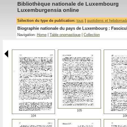
Bibliothèque nationale de Luxembourg
Luxemburgensia online
Sélection du type de publication:
tous
|
quotidiens et hebdomad
Biographie nationale du pays de Luxembourg : Fascicu
Navigation:
Home
|
Table onomastique
|
Collection
105
104
10