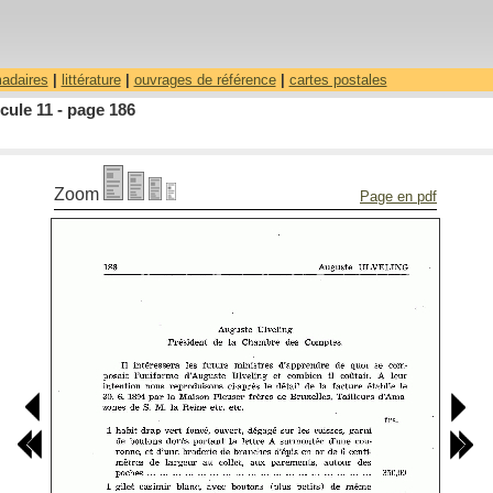
madaires
|
littérature
|
ouvrages de référence
|
cartes postales
ule 11 - page 186
Zoom
Page en pdf