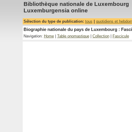
Bibliothèque nationale de Luxembourg
Luxemburgensia online
Sélection du type de publication:
tous
|
quotidiens et hebdo
Biographie nationale du pays de Luxembourg : Fascic
Navigation:
Home
|
Table onomastique
|
Collection
|
Fascicule