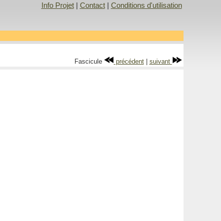
Info Projet
|
Contact
|
Conditions d'utilisation
Fascicule
précédent
|
suivant