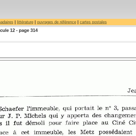
madaires
|
littérature
|
ouvrages de référence
|
cartes postales
cule 12 - page 314