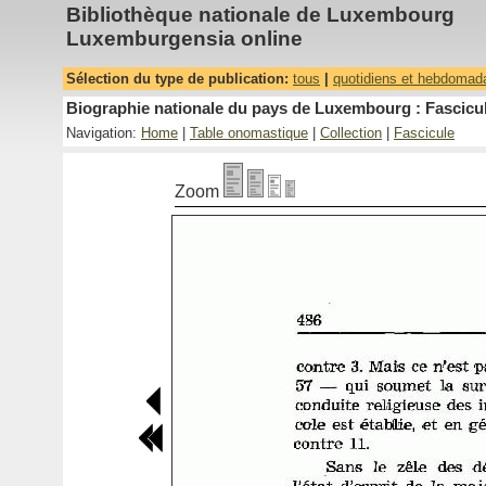
Bibliothèque nationale de Luxembourg
Luxemburgensia online
Sélection du type de publication:
tous
|
quotidiens et hebdomad
Biographie nationale du pays de Luxembourg : Fascicul
Navigation:
Home
|
Table onomastique
|
Collection
|
Fascicule
Zoom