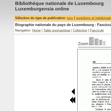
Bibliothèque nationale de Luxembourg
Luxemburgensia online
Sélection du type de publication:
tous
|
quotidiens et hebdomad
Biographie nationale du pays de Luxembourg : Fascicul
Navigation:
Home
|
Table onomastique
|
Collection
|
Fascicule
Zoom