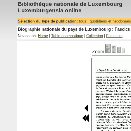
Bibliothèque nationale de Luxembourg
Luxemburgensia online
Sélection du type de publication:
tous
|
quotidiens et hebdomad
Biographie nationale du pays de Luxembourg : Fascicul
Navigation:
Home
|
Table onomastique
|
Collection
|
Fascicule
Zoom