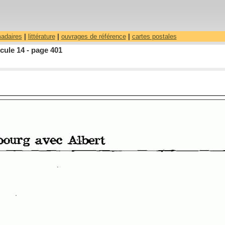
madaires
|
littérature
|
ouvrages de référence
|
cartes postales
cule 14 - page 401