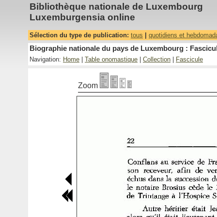
Bibliothèque nationale de Luxembourg
Luxemburgensia online
Sélection du type de publication:
tous
|
quotidiens et hebdomad
Biographie nationale du pays de Luxembourg : Fascicul
Navigation:
Home
|
Table onomastique
|
Collection
|
Fascicule
Zoom