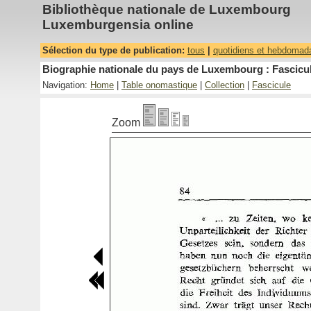
Bibliothèque nationale de Luxembourg
Luxemburgensia online
Sélection du type de publication:
tous
|
quotidiens et hebdomad
Biographie nationale du pays de Luxembourg : Fascicul
Navigation:
Home
|
Table onomastique
|
Collection
|
Fascicule
Zoom