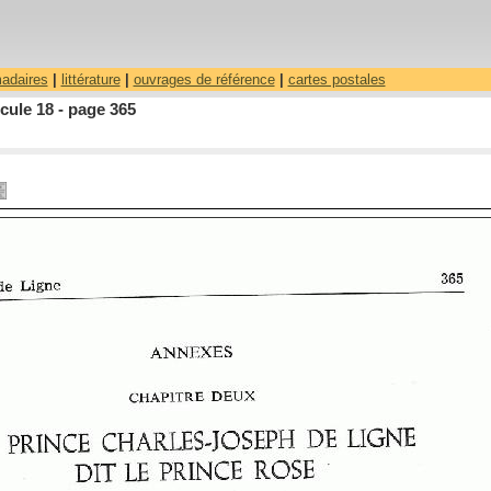
madaires
|
littérature
|
ouvrages de référence
|
cartes postales
cule 18 - page 365