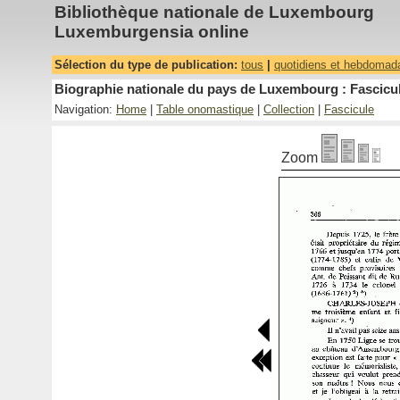
Bibliothèque nationale de Luxembourg
Luxemburgensia online
Sélection du type de publication:
tous
|
quotidiens et hebdomad
Biographie nationale du pays de Luxembourg : Fascicul
Navigation:
Home
|
Table onomastique
|
Collection
|
Fascicule
Zoom