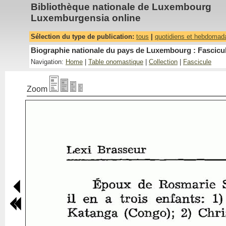
Bibliothèque nationale de Luxembourg
Luxemburgensia online
Sélection du type de publication:
tous
|
quotidiens et hebdomad
Biographie nationale du pays de Luxembourg : Fascicul
Navigation:
Home
|
Table onomastique
|
Collection
|
Fascicule
Zoom