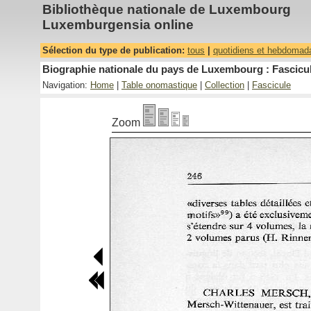
Bibliothèque nationale de Luxembourg
Luxemburgensia online
Sélection du type de publication:
tous
|
quotidiens et hebdomad
Biographie nationale du pays de Luxembourg : Fascicul
Navigation:
Home
|
Table onomastique
|
Collection
|
Fascicule
Zoom