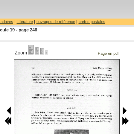
madaires
|
littérature
|
ouvrages de référence
|
cartes postales
cule 19 - page 246
Zoom
Page en pdf