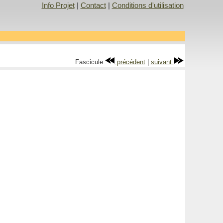
Info Projet
|
Contact
|
Conditions d'utilisation
Fascicule
précédent
|
suivant